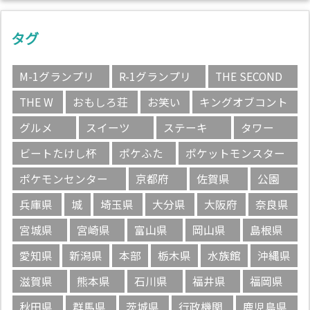
タグ
M-1グランプリ
R-1グランプリ
THE SECOND
THE W
おもしろ荘
お笑い
キングオブコント
グルメ
スイーツ
ステーキ
タワー
ビートたけし杯
ポケふた
ポケットモンスター
ポケモンセンター
京都府
佐賀県
公園
兵庫県
城
埼玉県
大分県
大阪府
奈良県
宮城県
宮崎県
富山県
岡山県
島根県
愛知県
新潟県
本部
栃木県
水族館
沖縄県
滋賀県
熊本県
石川県
福井県
福岡県
秋田県
群馬県
茨城県
行政機関
鹿児島県