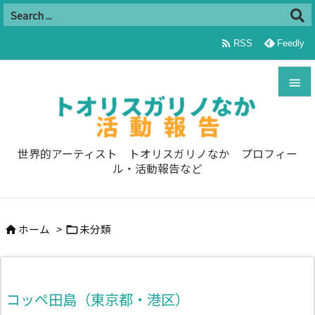

RSS
Feedly


メニュ

世界的アーティスト トオリスガリノなか プロフィー
ル・活動報告など
サイド

前へ
ホーム
>
未分類



次へ

検索
コッペ田島（東京都・港区）