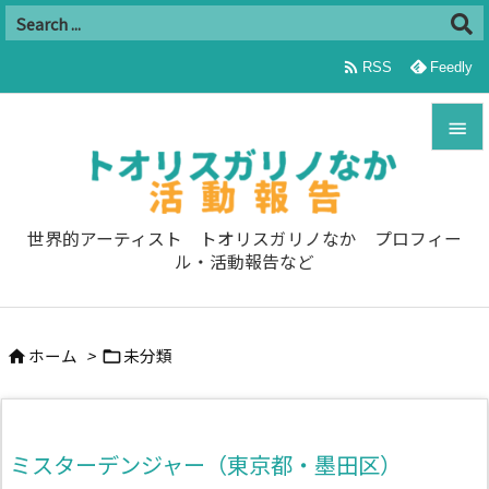

RSS
Feedly


メニュ

世界的アーティスト トオリスガリノなか プロフィー
ル・活動報告など
サイド

前へ
ホーム
>
未分類



次へ

検索
ミスターデンジャー（東京都・墨田区）