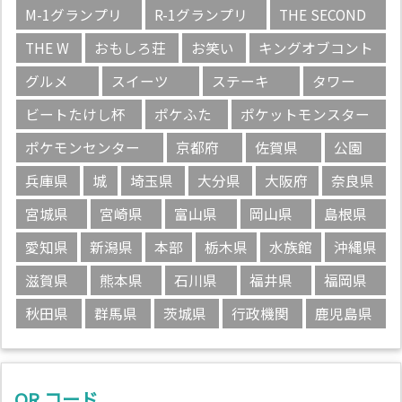
M-1グランプリ
R-1グランプリ
THE SECOND
THE W
おもしろ荘
お笑い
キングオブコント
グルメ
スイーツ
ステーキ
タワー
ビートたけし杯
ポケふた
ポケットモンスター
ポケモンセンター
京都府
佐賀県
公園
兵庫県
城
埼玉県
大分県
大阪府
奈良県
宮城県
宮崎県
富山県
岡山県
島根県
愛知県
新潟県
本部
栃木県
水族館
沖縄県
滋賀県
熊本県
石川県
福井県
福岡県
秋田県
群馬県
茨城県
行政機関
鹿児島県
QR コード