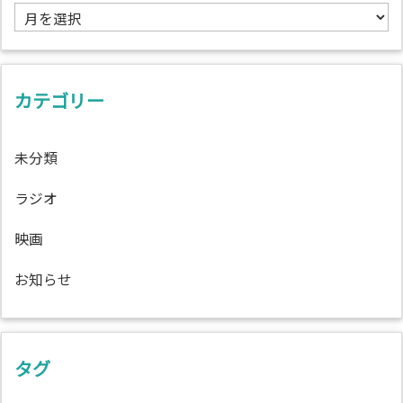
ア
ー
カ
イ
ブ
カテゴリー
未分類
ラジオ
映画
お知らせ
タグ