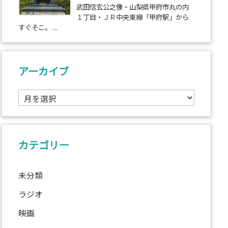
武田信玄公之像・山梨県甲府市丸の内
１丁目・ＪＲ中央東線「甲府駅」から
すぐそこ。 ...
アーカイブ
ア
ー
カ
イ
ブ
カテゴリー
未分類
ラジオ
映画