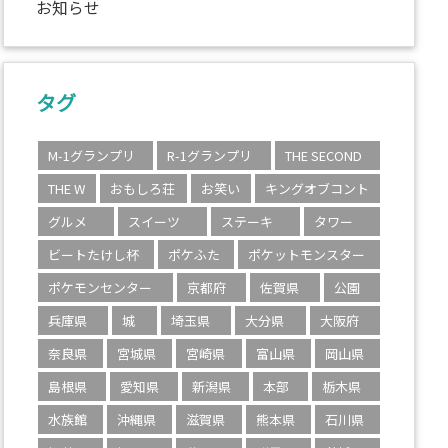
お知らせ
タグ
M-1グランプリ
R-1グランプリ
THE SECOND
THE W
おもしろ荘
お笑い
キングオブコント
グルメ
スイーツ
ステーキ
タワー
ビートたけし杯
ポケふた
ポケットモンスター
ポケモンセンター
京都府
佐賀県
公園
兵庫県
城
埼玉県
大分県
大阪府
奈良県
宮城県
宮崎県
富山県
岡山県
島根県
愛知県
新潟県
本部
栃木県
水族館
沖縄県
滋賀県
熊本県
石川県