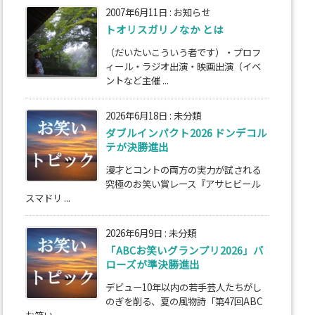
2007年6月11日
:
お知らせ
トオリスガリノなか とは
（だいたいこういう者です）・プロフ
ィール・ラジオ出演・映画出演（イベ
ントなど主催 ...
2026年6月18日
:
未分類
ダブルインパクト2026 ドンデコル
テが決勝進出
漫才とコントの両方の実力が試される
究極のお笑い賞レース『アサヒビール
スマドリ ...
2026年6月9日
:
未分類
「ABCお笑いグランプリ2026」バ
ローズが準決勝進出
デビュー10年以内の若手芸人たちがし
のぎを削る、夏の風物詩「第47回ABC