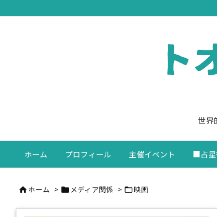
世界
ホーム
プロフィール
主催イベント
■占星
ホーム
>
メディア関係
>
映画


