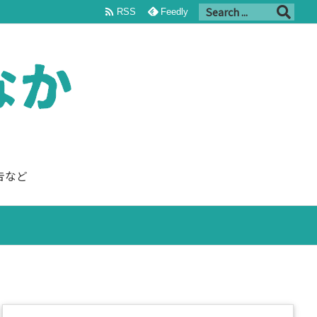

RSS
Feedly
告など