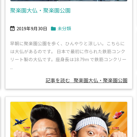
聚楽園大仏・聚楽園公園
2019年9月30日
未分類


早朝に聚楽園公園を歩く、ひんやりと涼しい。こちらに
は大仏があるのです。 日本で最初に作られた鉄筋コンク
リート製の大仏です。座身長は18.79m で鉄筋コンクリー
...
記事を読む
聚楽園大仏・聚楽園公園