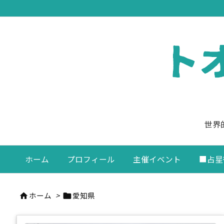
世界
ホーム
プロフィール
主催イベント
■占星
ホーム
>
愛知県

