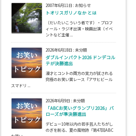
2007年6月11日
:
お知らせ
トオリスガリノなか とは
（だいたいこういう者です）・プロフ
ィール・ラジオ出演・映画出演（イベ
ントなど主催 ...
2026年6月18日
:
未分類
ダブルインパクト2026 ドンデコル
テが決勝進出
漫才とコントの両方の実力が試される
究極のお笑い賞レース『アサヒビール
スマドリ ...
2026年6月9日
:
未分類
「ABCお笑いグランプリ2026」バ
ローズが準決勝進出
デビュー10年以内の若手芸人たちがし
のぎを削る、夏の風物詩「第47回ABC