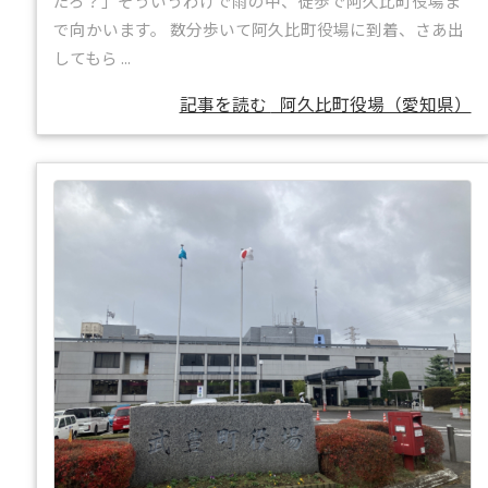
だろ？」そういうわけで雨の中、徒歩で阿久比町役場ま
で向かいます。 数分歩いて阿久比町役場に到着、さあ出
してもら ...
記事を読む
阿久比町役場（愛知県）