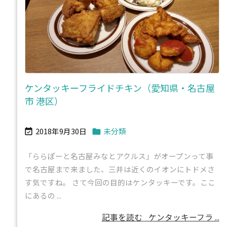
ケンタッキーフライドチキン（愛知県・名古屋
市 港区）
2018年9月30日
未分類


「ららぽーと名古屋みなとアクルス」がオープンって事
で名古屋まで来ました、三井は近くのイオンにトドメさ
す気ですね。 さて今回の目的はケンタッキーです。ここ
にあるの ...
記事を読む
ケンタッキーフラ ...