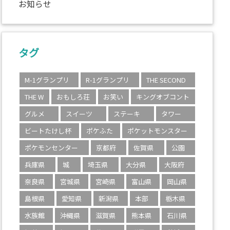
お知らせ
タグ
M-1グランプリ
R-1グランプリ
THE SECOND
THE W
おもしろ荘
お笑い
キングオブコント
グルメ
スイーツ
ステーキ
タワー
ビートたけし杯
ポケふた
ポケットモンスター
ポケモンセンター
京都府
佐賀県
公園
兵庫県
城
埼玉県
大分県
大阪府
奈良県
宮城県
宮崎県
富山県
岡山県
島根県
愛知県
新潟県
本部
栃木県
水族館
沖縄県
滋賀県
熊本県
石川県