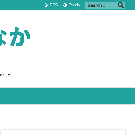

RSS
Feedly
告など