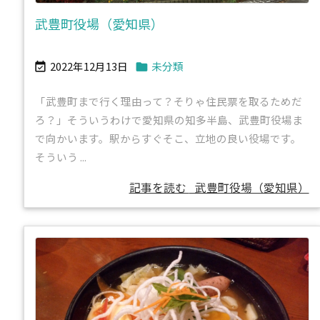
武豊町役場（愛知県）
2022年12月13日
未分類


「武豊町まで行く理由って？そりゃ住民票を取るためだ
ろ？」そういうわけで愛知県の知多半島、武豊町役場ま
で向かいます。駅からすぐそこ、立地の良い役場です。
そういう ...
記事を読む
武豊町役場（愛知県）