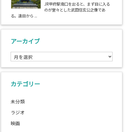
JR甲府駅南口を出ると、まず目に入る
のが堂々とした武田信玄公之像であ
る。遠目から ...
アーカイブ
ア
ー
カ
イ
ブ
カテゴリー
未分類
ラジオ
映画