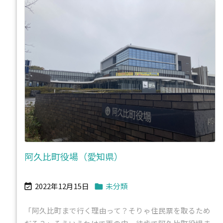
阿久比町役場（愛知県）
2022年12月15日
未分類


「阿久比町まで行く理由って？そりゃ住民票を取るため