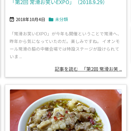
「第2回 常滑お笑いEXPO」（2018.9.29）
2018年10月4日
未分類


「常滑お笑いEXPO」が今年も開催ということで常滑へ、
昨年から気になっていたのだ。楽しみですね。 イオンモ
ール常滑の脇の中継会場では特設ステージが設けられて
いま ...
記事を読む
「第2回 常滑お笑 ...