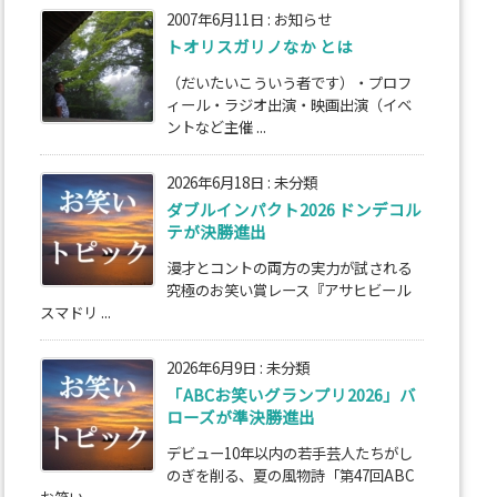
2007年6月11日
:
お知らせ
トオリスガリノなか とは
（だいたいこういう者です）・プロフ
ィール・ラジオ出演・映画出演（イベ
ントなど主催 ...
2026年6月18日
:
未分類
ダブルインパクト2026 ドンデコル
テが決勝進出
漫才とコントの両方の実力が試される
究極のお笑い賞レース『アサヒビール
スマドリ ...
2026年6月9日
:
未分類
「ABCお笑いグランプリ2026」バ
ローズが準決勝進出
デビュー10年以内の若手芸人たちがし
のぎを削る、夏の風物詩「第47回ABC