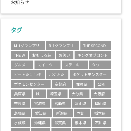
お知らせ
タグ
M-1グランプリ
R-1グランプリ
THE SECOND
THE W
おもしろ荘
お笑い
キングオブコント
グルメ
スイーツ
ステーキ
タワー
ビートたけし杯
ポケふた
ポケットモンスター
ポケモンセンター
京都府
佐賀県
公園
兵庫県
城
埼玉県
大分県
大阪府
奈良県
宮城県
宮崎県
富山県
岡山県
島根県
愛知県
新潟県
本部
栃木県
水族館
沖縄県
滋賀県
熊本県
石川県