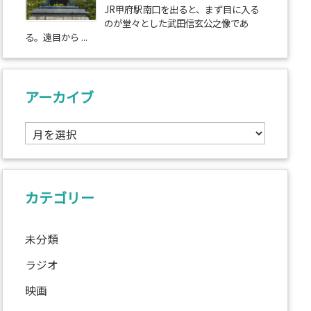
JR甲府駅南口を出ると、まず目に入る
のが堂々とした武田信玄公之像であ
る。遠目から ...
アーカイブ
ア
ー
カ
イ
ブ
カテゴリー
未分類
ラジオ
映画