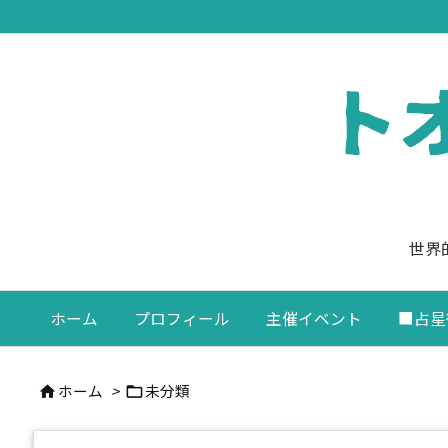
世界
ホーム
プロフィール
主催イベント
■占星
ホーム
>
未分類

