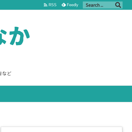

RSS
Feedly
告など