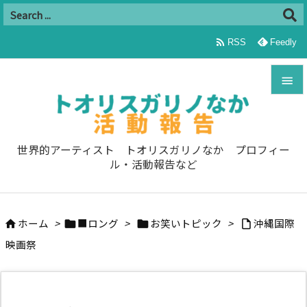

RSS
Feedly


メニュ

世界的アーティスト トオリスガリノなか プロフィー
ル・活動報告など
サイド

前へ
ホーム
>
■ロング
>
お笑いトピック
>
沖縄国際





映画祭
次へ

検索