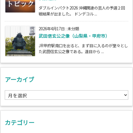
ダブルインパクト2026 沖縄関連の芸人の予選２回
戦結果が出ました。 ドンデコル ...
2026年4月17日
:
未分類
武田信玄公之像（山梨県・甲府市）
JR甲府駅南口を出ると、まず目に入るのが堂々とし
た武田信玄公之像である。遠目から ...
アーカイブ
ア
ー
カ
イ
ブ
カテゴリー