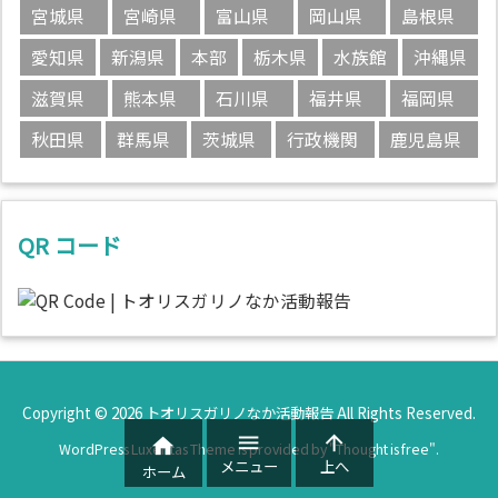
宮城県
宮崎県
富山県
岡山県
島根県
愛知県
新潟県
本部
栃木県
水族館
沖縄県
滋賀県
熊本県
石川県
福井県
福岡県
秋田県
群馬県
茨城県
行政機関
鹿児島県
QR コード
Copyright ©
2026
トオリスガリノなか活動報告
All Rights Reserved.



WordPress Luxeritas Theme is provided by "
Thought is free
".
メニュー
上へ
ホーム