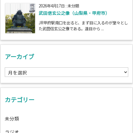
2026年4月17日
:
未分類
武田信玄公之像（山梨県・甲府市）
JR甲府駅南口を出ると、まず目に入るのが堂々とし
た武田信玄公之像である。遠目から ...
アーカイブ
ア
ー
カ
イ
ブ
カテゴリー
未分類
ラジオ