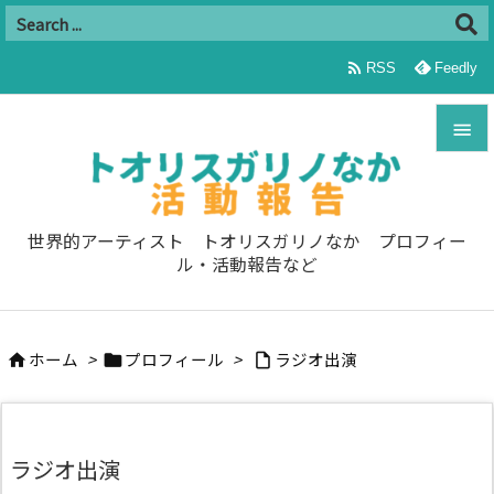

RSS
Feedly


メニュ

世界的アーティスト トオリスガリノなか プロフィー
ル・活動報告など
サイド

前へ
ホーム
>
プロフィール
>
ラジオ出演




次へ

検索
ラジオ出演