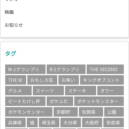
映画
お知らせ
タグ
M-1グランプリ
R-1グランプリ
THE SECOND
THE W
おもしろ荘
お笑い
キングオブコント
グルメ
スイーツ
ステーキ
タワー
ビートたけし杯
ポケふた
ポケットモンスター
ポケモンセンター
京都府
佐賀県
公園
兵庫県
城
埼玉県
大分県
大阪府
奈良県