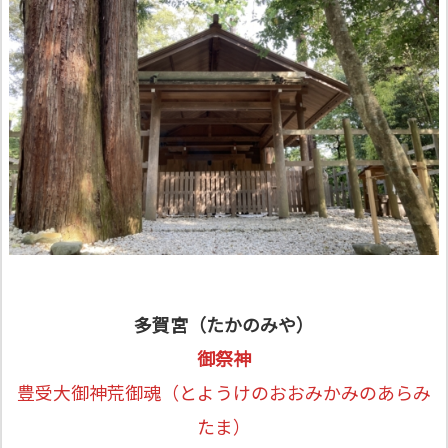
多賀宮（たかのみや）
御祭神
豊受大御神荒御魂（とようけのおおみかみのあらみ
たま）