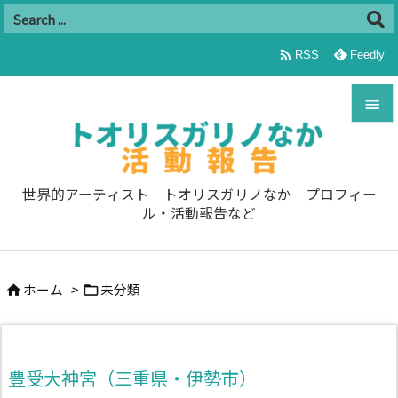

RSS
Feedly


メニュ

世界的アーティスト トオリスガリノなか プロフィー
ル・活動報告など
サイド

前へ
ホーム
>
未分類



次へ

検索
豊受大神宮（三重県・伊勢市）