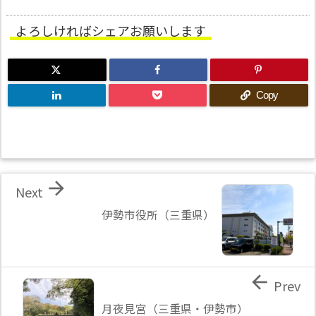
よろしければシェアお願いします
Copy

Next
伊勢市役所（三重県）

Prev
月夜見宮（三重県・伊勢市）