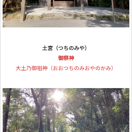
⼟宮（つちのみや）
御祭神
大土乃御祖神（おおつちのみおやのかみ）