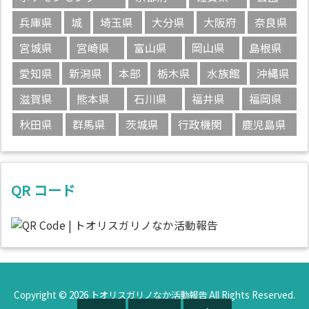
兵庫県
城
埼玉県
大分県
大阪府
奈良県
宮城県
宮崎県
富山県
岡山県
島根県
愛知県
新潟県
本部
栃木県
水族館
沖縄県
滋賀県
熊本県
石川県
福井県
福岡県
秋田県
群馬県
茨城県
行政機関
鹿児島県
QR コード
Copyright ©
2026
トオリスガリノなか活動報告
All Rights Reserved.