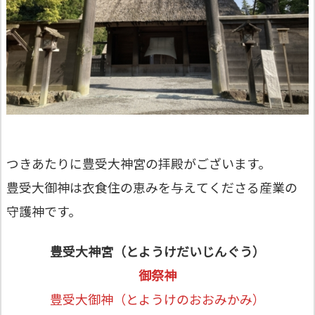
つきあたりに豊受大神宮の拝殿がございます。
豊受⼤御神は衣食住の恵みを与えてくださる産業の
守護神です。
豊受⼤神宮（とようけだいじんぐう）
御祭神
豊受大御神（とようけのおおみかみ）