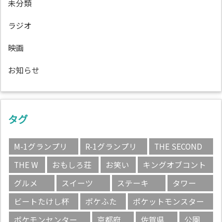
未分類
ラジオ
映画
お知らせ
タグ
M-1グランプリ
R-1グランプリ
THE SECOND
THE W
おもしろ荘
お笑い
キングオブコント
グルメ
スイーツ
ステーキ
タワー
ビートたけし杯
ポケふた
ポケットモンスター
ポケモンセンター
京都府
佐賀県
公園