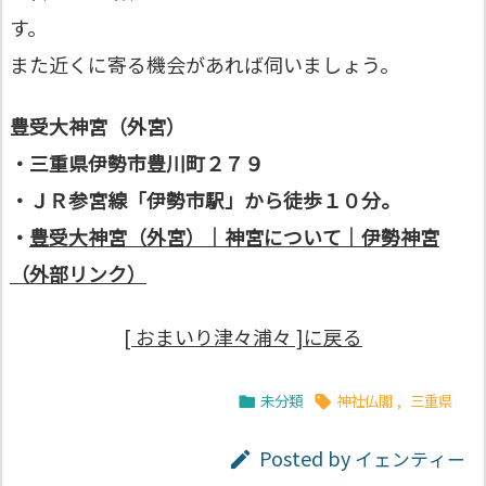
す。
また近くに寄る機会があれば伺いましょう。
豊受大神宮（外宮）
・三重県伊勢市豊川町２７９
・ＪＲ参宮線「伊勢市駅」から徒歩１０分。
・
豊受大神宮（外宮）｜神宮について｜伊勢神宮
（外部リンク）
[ おまいり津々浦々 ]に戻る
未分類
神社仏閣
,
三重県


Posted by
イェンティー
