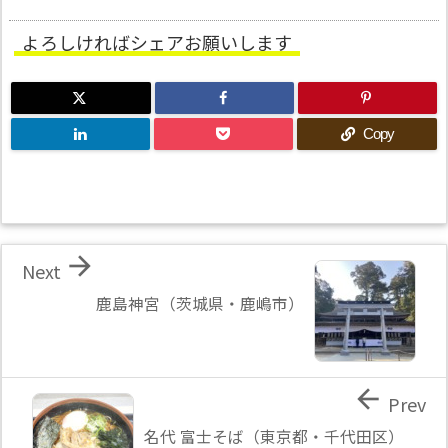
よろしければシェアお願いします
Copy

Next
鹿島神宮（茨城県・鹿嶋市）

Prev
名代 富士そば（東京都・千代田区）