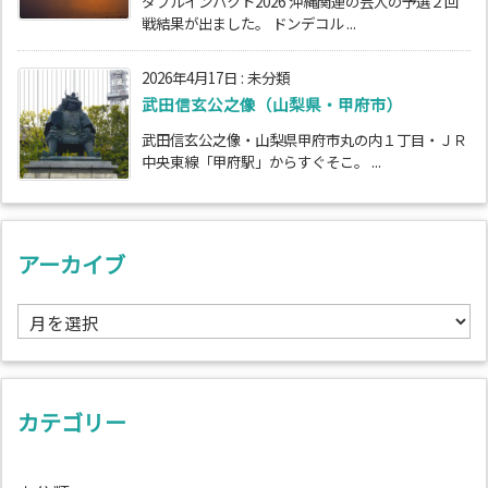
ダブルインパクト2026 沖縄関連の芸人の予選２回
戦結果が出ました。 ドンデコル ...
2026年4月17日
:
未分類
武田信玄公之像（山梨県・甲府市）
武田信玄公之像・山梨県甲府市丸の内１丁目・ＪＲ
中央東線「甲府駅」からすぐそこ。 ...
アーカイブ
ア
ー
カ
イ
ブ
カテゴリー