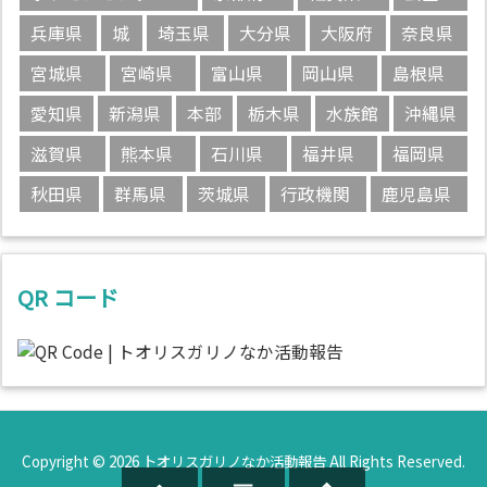
兵庫県
城
埼玉県
大分県
大阪府
奈良県
宮城県
宮崎県
富山県
岡山県
島根県
愛知県
新潟県
本部
栃木県
水族館
沖縄県
滋賀県
熊本県
石川県
福井県
福岡県
秋田県
群馬県
茨城県
行政機関
鹿児島県
QR コード
Copyright ©
2026
トオリスガリノなか活動報告
All Rights Reserved.