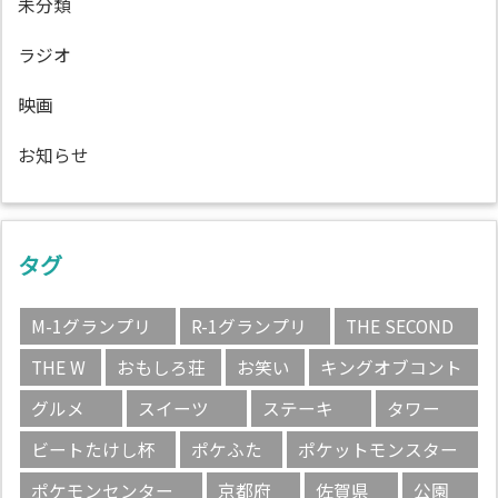
未分類
ラジオ
映画
お知らせ
タグ
M-1グランプリ
R-1グランプリ
THE SECOND
THE W
おもしろ荘
お笑い
キングオブコント
グルメ
スイーツ
ステーキ
タワー
ビートたけし杯
ポケふた
ポケットモンスター
ポケモンセンター
京都府
佐賀県
公園