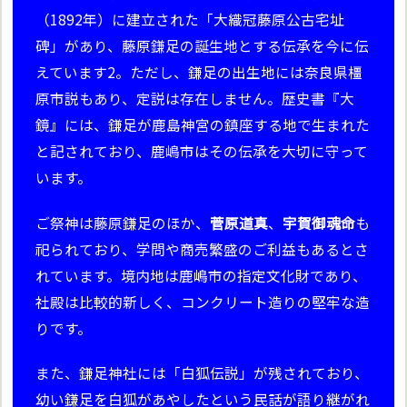
（1892年）に建立された「大織冠藤原公古宅址
碑」があり、藤原鎌足の誕生地とする伝承を今に伝
えています2。ただし、鎌足の出生地には奈良県橿
原市説もあり、定説は存在しません。歴史書『大
鏡』には、鎌足が鹿島神宮の鎮座する地で生まれた
と記されており、鹿嶋市はその伝承を大切に守って
います。
ご祭神は藤原鎌足のほか、
菅原道真
、
宇賀御魂命
も
祀られており、学問や商売繁盛のご利益もあるとさ
れています。境内地は鹿嶋市の指定文化財であり、
社殿は比較的新しく、コンクリート造りの堅牢な造
りです。
また、鎌足神社には「白狐伝説」が残されており、
幼い鎌足を白狐があやしたという民話が語り継がれ