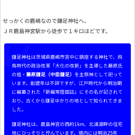
せっかくの鹿嶋なので鎌足神社へ、
ＪＲ鹿島神宮駅から徒歩で１キロほどです。
鎌足神社は茨城県鹿嶋市宮中に鎮座する神社で、飛
鳥時代の政治改革「大化の改新」を主導した藤原氏
の祖・
藤原鎌足（中臣鎌足）
を主祭神として祀って
います。創建年は不詳ですが、江戸時代から明治期
に編纂された『新編常陸国誌』にその名が記されて
おり、古くから鎌足ゆかりの地として知られてきま
した。
鎌足神社は、鹿島神宮の西約1km、北浦湖畔の住宅
地にひっそりと佇んでいます。境内には明治25年