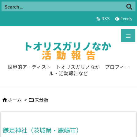

RSS
Feedly


メニュ

世界的アーティスト トオリスガリノなか プロフィー
ル・活動報告など
サイド

前へ
ホーム
>
未分類



次へ

検索
鎌足神社（茨城県・鹿嶋市）