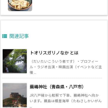
関連記事

トオリスガリノなか とは
（だいたいこういう者です）・プロフィー
ル・ラジオ出演・映画出演（イベントなど主
催 ...
蕪嶋神社（青森県・八戸市）
JR八戸線から鮫駅で下車、蕪嶋神社へ向か
います。蕪島は種差海岸（たねさしかいがん
...