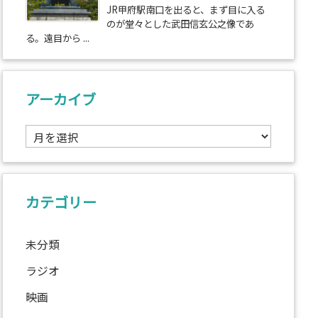
JR甲府駅南口を出ると、まず目に入る
のが堂々とした武田信玄公之像であ
る。遠目から ...
アーカイブ
ア
ー
カ
イ
ブ
カテゴリー
未分類
ラジオ
映画