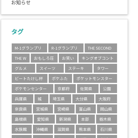
お知らせ
タグ
M-1グランプリ
R-1グランプリ
THE SECOND
THE W
おもしろ荘
お笑い
キングオブコント
グルメ
スイーツ
ステーキ
タワー
ビートたけし杯
ポケふた
ポケットモンスター
ポケモンセンター
京都府
佐賀県
公園
兵庫県
城
埼玉県
大分県
大阪府
奈良県
宮城県
宮崎県
富山県
岡山県
島根県
愛知県
新潟県
本部
栃木県
水族館
沖縄県
滋賀県
熊本県
石川県