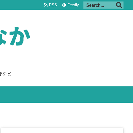

RSS
Feedly
告など