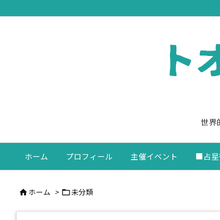
世界
ホーム
プロフィール
主催イベント
■占星
ホーム
>
未分類

