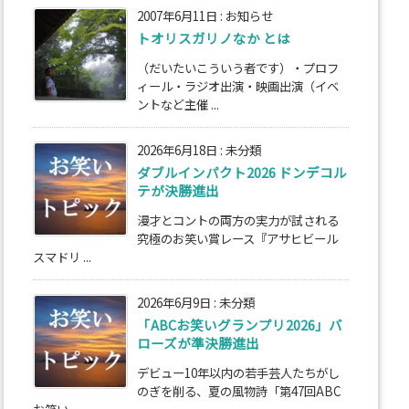
2007年6月11日
:
お知らせ
トオリスガリノなか とは
（だいたいこういう者です）・プロフ
ィール・ラジオ出演・映画出演（イベ
ントなど主催 ...
2026年6月18日
:
未分類
ダブルインパクト2026 ドンデコル
テが決勝進出
漫才とコントの両方の実力が試される
究極のお笑い賞レース『アサヒビール
スマドリ ...
2026年6月9日
:
未分類
「ABCお笑いグランプリ2026」バ
ローズが準決勝進出
デビュー10年以内の若手芸人たちがし
のぎを削る、夏の風物詩「第47回ABC