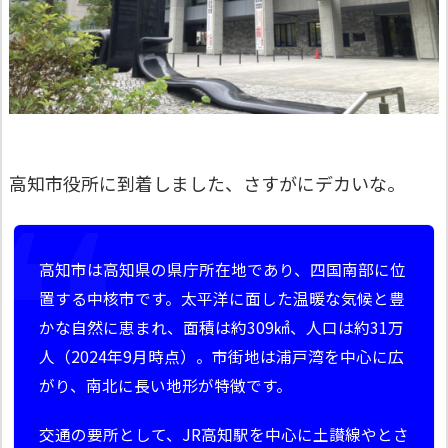
高知市役所に到着しました、さすがにデカいな。
高知市は高知県の県庁所在地であり、四国南部に位
置する中核市です。太平洋に面した温暖な気候と豊
かな自然に恵まれ、面積は約309㎢、人口は約31万
人（2024年9月時点）。市街地は浦戸湾を中心に広
がり、南北に長い地形が特徴です。
交通の要所として、JR高知駅を中心に土讃線やとさ