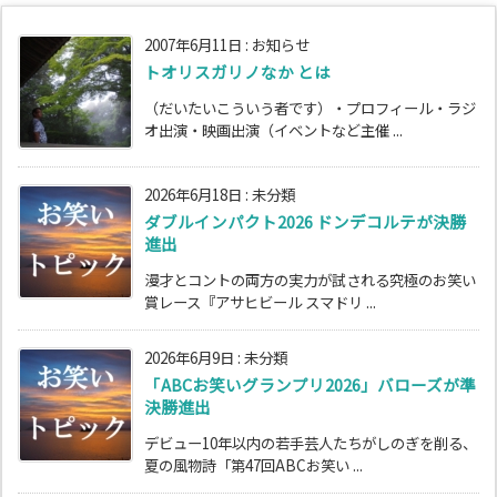
2007年6月11日
:
お知らせ
トオリスガリノなか とは
（だいたいこういう者です）・プロフィール・ラジ
オ出演・映画出演（イベントなど主催 ...
2026年6月18日
:
未分類
ダブルインパクト2026 ドンデコルテが決勝
進出
漫才とコントの両方の実力が試される究極のお笑い
賞レース『アサヒビール スマドリ ...
2026年6月9日
:
未分類
「ABCお笑いグランプリ2026」バローズが準
決勝進出
デビュー10年以内の若手芸人たちがしのぎを削る、
夏の風物詩「第47回ABCお笑い ...