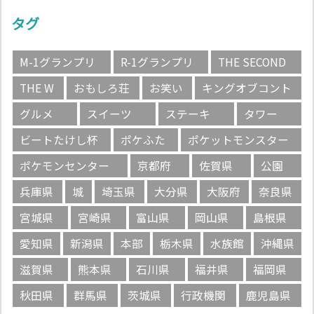
タグ
M-1グランプリ
R-1グランプリ
THE SECOND
THE W
おもしろ荘
お笑い
キングオブコント
グルメ
スイーツ
ステーキ
タワー
ビートたけし杯
ポケふた
ポケットモンスター
ポケモンセンター
京都府
佐賀県
公園
兵庫県
城
埼玉県
大分県
大阪府
奈良県
宮城県
宮崎県
富山県
岡山県
島根県
愛知県
新潟県
本部
栃木県
水族館
沖縄県
滋賀県
熊本県
石川県
福井県
福岡県
秋田県
群馬県
茨城県
行政機関
鹿児島県