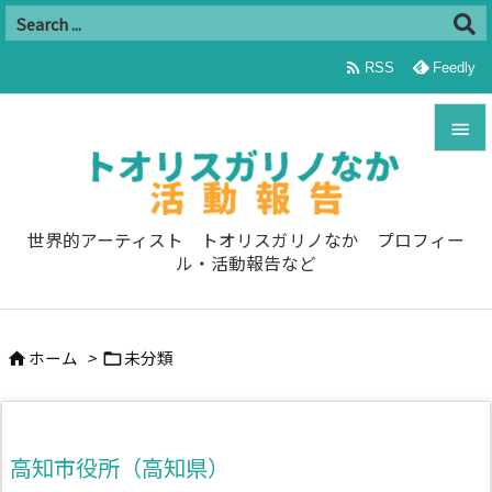

RSS
Feedly


メニュ

世界的アーティスト トオリスガリノなか プロフィー
ル・活動報告など
サイド

前へ
ホーム
>
未分類



次へ

検索
高知市役所（高知県）