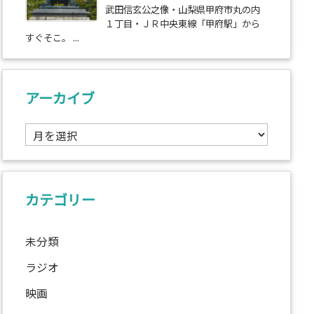
武田信玄公之像・山梨県甲府市丸の内
１丁目・ＪＲ中央東線「甲府駅」から
すぐそこ。 ...
アーカイブ
ア
ー
カ
イ
ブ
カテゴリー
未分類
ラジオ
映画