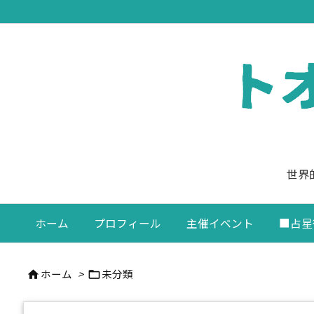
世界
ホーム
プロフィール
主催イベント
■占星
ホーム
>
未分類

