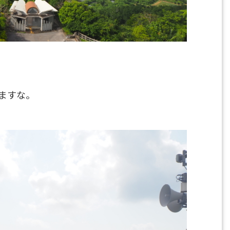
、
ますな。