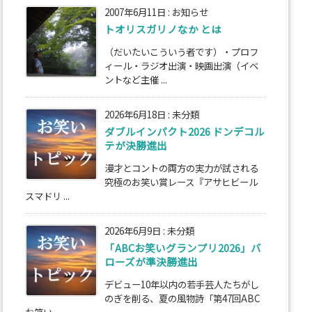
2007年6月11日
:
お知らせ
トオリスガリノなか とは
（だいたいこういう者です）・プロフ
ィール・ラジオ出演・映画出演（イベ
ントなど主催 ...
2026年6月18日
:
未分類
ダブルインパクト2026 ドンデコル
テが決勝進出
漫才とコントの両方の実力が試される
究極のお笑い賞レース『アサヒビール
スマドリ ...
2026年6月9日
:
未分類
「ABCお笑いグランプリ2026」バ
ローズが準決勝進出
デビュー10年以内の若手芸人たちがし
のぎを削る、夏の風物詩「第47回ABC