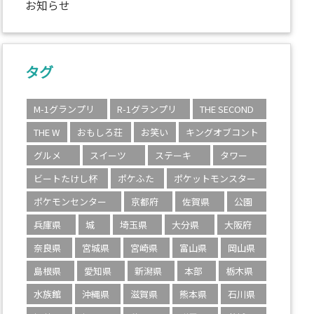
お知らせ
タグ
M-1グランプリ
R-1グランプリ
THE SECOND
THE W
おもしろ荘
お笑い
キングオブコント
グルメ
スイーツ
ステーキ
タワー
ビートたけし杯
ポケふた
ポケットモンスター
ポケモンセンター
京都府
佐賀県
公園
兵庫県
城
埼玉県
大分県
大阪府
奈良県
宮城県
宮崎県
富山県
岡山県
島根県
愛知県
新潟県
本部
栃木県
水族館
沖縄県
滋賀県
熊本県
石川県