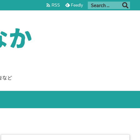

RSS
Feedly
告など