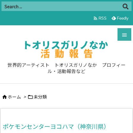

RSS
Feedly


メニュ

世界的アーティスト トオリスガリノなか プロフィー
ル・活動報告など
サイド

前へ
ホーム
>
未分類



次へ

検索
ポケモンセンターヨコハマ（神奈川県）