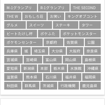
M-1グランプリ
R-1グランプリ
THE SECOND
THE W
おもしろ荘
お笑い
キングオブコント
グルメ
スイーツ
ステーキ
タワー
ビートたけし杯
ポケふた
ポケットモンスター
ポケモンセンター
京都府
佐賀県
公園
兵庫県
城
埼玉県
大分県
大阪府
奈良県
宮城県
宮崎県
富山県
岡山県
島根県
愛知県
新潟県
本部
栃木県
水族館
沖縄県
滋賀県
熊本県
石川県
福井県
福岡県
秋田県
群馬県
茨城県
行政機関
鹿児島県