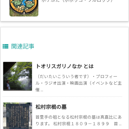
関連記事

トオリスガリノなか とは
（だいたいこういう者です）・プロフィー
ル・ラジオ出演・映画出演（イベントなど主
催 ...
松村宗棍の墓
首里手の祖となる松村宗棍の墓は真嘉比にあ
ります。 松村宗棍１８０９－１８９９ 首 ...