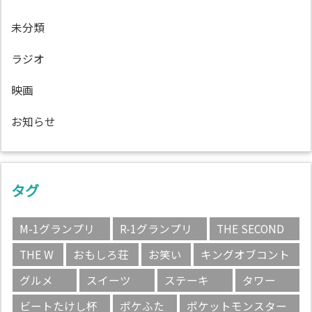
未分類
ラジオ
映画
お知らせ
タグ
M-1グランプリ
R-1グランプリ
THE SECOND
THE W
おもしろ荘
お笑い
キングオブコント
グルメ
スイーツ
ステーキ
タワー
ビートたけし杯
ポケふた
ポケットモンスター