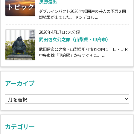
決勝進出
ダブルインパクト2026 沖縄関連の芸人の予選２回
戦結果が出ました。 ドンデコル ...
2026年4月17日
:
未分類
武田信玄公之像（山梨県・甲府市）
武田信玄公之像・山梨県甲府市丸の内１丁目・ＪＲ
中央東線「甲府駅」からすぐそこ。 ...
アーカイブ
ア
ー
カ
イ
ブ
カテゴリー