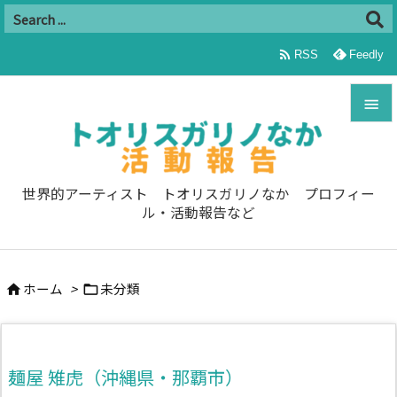

RSS
Feedly


メニュ

世界的アーティスト トオリスガリノなか プロフィー
ル・活動報告など
サイド

前へ
ホーム
>
未分類



次へ

検索
麺屋 雉虎（沖縄県・那覇市）