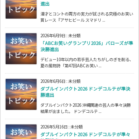
進出
漫才とコントの両方の実力が試される究極のお笑い
賞レース『アサヒビール スマドリ ...
2026年6月9日
:
未分類
「ABCお笑いグランプリ2026」バローズが準
決勝進出
デビュー10年以内の若手芸人たちがしのぎを削る、
夏の風物詩「第47回ABCお笑い ...
2026年6月6日
:
未分類
ダブルインパクト2026 ドンデコルテが準決
勝進出
ダブルインパクト2026 沖縄関連の芸人の準々決勝
結果が出ました。 ドンデコルテ ...
2026年5月16日
:
未分類
ダブルインパクト2026 ドンデコルテが準々