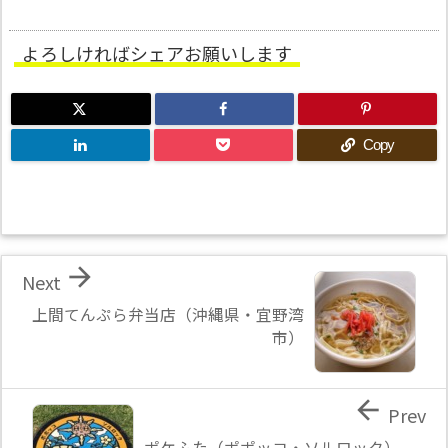
よろしければシェアお願いします
Copy

Next
上間てんぷら弁当店（沖縄県・宜野湾
市）

Prev
ポケふた（ポポッコ・ソルロック）