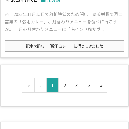


※ 2023年11月15日で移転準備のため閉店 ※美栄橋で週二
営業の「穀雨カレー」、月替わりメニューを食べに行こう
か。 七月の月替わりメニューは「南インド風サヴ ...
記事を読む
「穀雨カレー」に行ってきました
«
‹
1
2
3
›
»