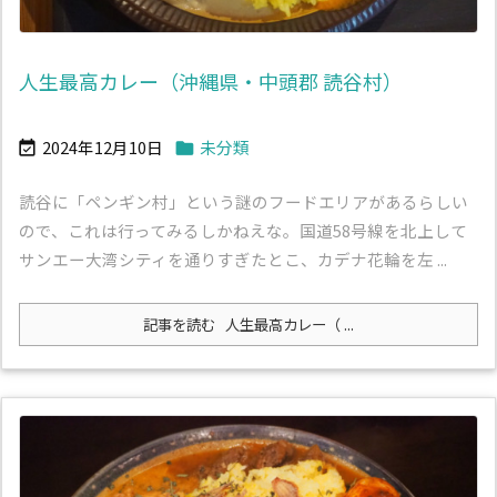
人生最高カレー（沖縄県・中頭郡 読谷村）
2024年12月10日
未分類


読谷に「ペンギン村」という謎のフードエリアがあるらしい
ので、これは行ってみるしかねえな。国道58号線を北上して
サンエー大湾シティを通りすぎたとこ、カデナ花輪を左 ...
記事を読む
人生最高カレー（ ...