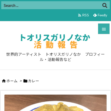

RSS
Feedly


メニュ

世界的アーティスト トオリスガリノなか プロフィー
ル・活動報告など
サイド

前へ
ホーム
>
カレー



次へ

検索