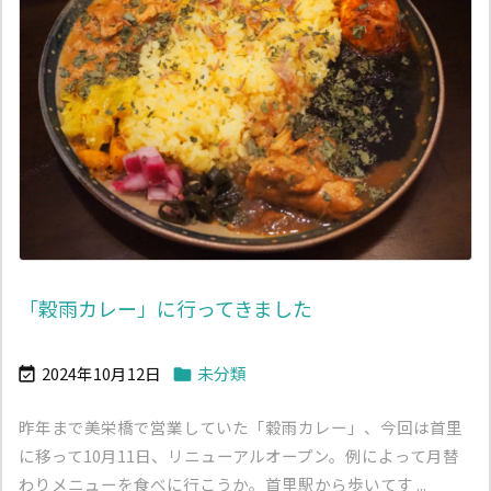
「穀雨カレー」に行ってきました
2024年10月12日
未分類


昨年まで美栄橋で営業していた「穀雨カレー」、今回は首里
に移って10月11日、リニューアルオープン。例によって月替
わりメニューを食べに行こうか。首里駅から歩いてす ...